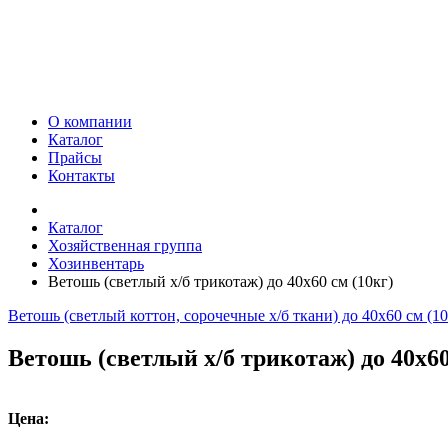
О компании
Каталог
Прайсы
Контакты
Каталог
Хозяйственная группа
Хозинвентарь
Ветошь (светлый х/б трикотаж) до 40х60 см (10кг)
Ветошь (светлый коттон, сорочечные х/б ткани) до 40х60 см (10
Ветошь (светлый х/б трикотаж) до 40х60
Цена: