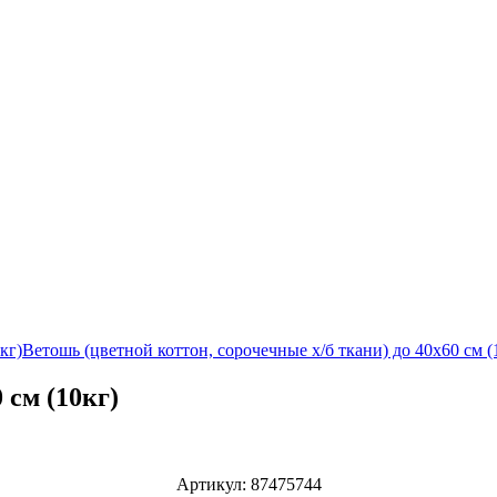
кг)
Ветошь (цветной коттон, сорочечные х/б ткани) до 40х60 см (
 см (10кг)
Артикул:
87475744