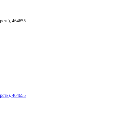
сть), 464655
сть), 464655