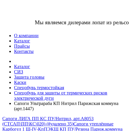
Мы являемся дилерами лопат из рельсо
О компании
Каталог
Прайсы
Контакты
Каталог
СИЗ
Защита головы
Каски
Спецобувь термостойкая
Спецобувь для защиты от термических рисков
электрической дуги
Сапоги Ультрараба КП Нитрил Парижская коммуна
(арт.1447)
Сапоги ЛИГА ПП КС ПУ/Нитрил, арт.А8053
(СТСАП\ПП\КС\020) (#удалено 35)
Сапоги утеплённые
Карбогел 1 Ш-IV-КпПЭКЩ КП ПУ/Резина Париж.коммуна