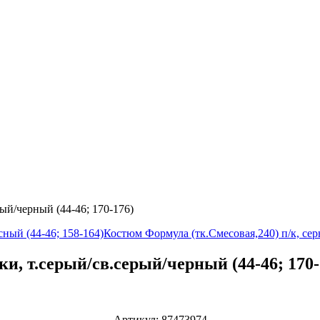
ый/черный (44-46; 170-176)
ный (44-46; 158-164)
Костюм Формула (тк.Смесовая,240) п/к, се
и, т.серый/св.серый/черный (44-46; 170-
Артикул:
87473974