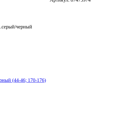
в.серый/черный
рный (44-46; 170-176)